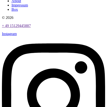
About
Impressum
Box
© 2026
+ 49 15129445887
Instagram