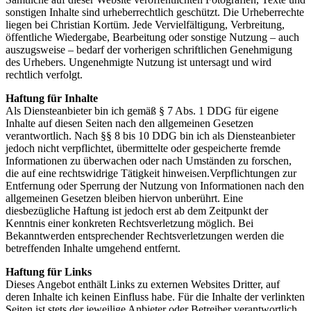
sonstigen Inhalte sind urheberrechtlich geschützt. Die Urheberrechte
liegen bei Christian Kortüm. Jede Vervielfältigung, Verbreitung,
öffentliche Wiedergabe, Bearbeitung oder sonstige Nutzung – auch
auszugsweise – bedarf der vorherigen schriftlichen Genehmigung
des Urhebers. Ungenehmigte Nutzung ist untersagt und wird
rechtlich verfolgt.
Haftung für Inhalte
Als Diensteanbieter bin ich gemäß § 7 Abs. 1 DDG für eigene
Inhalte auf diesen Seiten nach den allgemeinen Gesetzen
verantwortlich. Nach §§ 8 bis 10 DDG bin ich als Diensteanbieter
jedoch nicht verpflichtet, übermittelte oder gespeicherte fremde
Informationen zu überwachen oder nach Umständen zu forschen,
die auf eine rechtswidrige Tätigkeit hinweisen.Verpflichtungen zur
Entfernung oder Sperrung der Nutzung von Informationen nach den
allgemeinen Gesetzen bleiben hiervon unberührt. Eine
diesbezügliche Haftung ist jedoch erst ab dem Zeitpunkt der
Kenntnis einer konkreten Rechtsverletzung möglich. Bei
Bekanntwerden entsprechender Rechtsverletzungen werden die
betreffenden Inhalte umgehend entfernt.
Haftung für Links
Dieses Angebot enthält Links zu externen Websites Dritter, auf
deren Inhalte ich keinen Einfluss habe. Für die Inhalte der verlinkten
Seiten ist stets der jeweilige Anbieter oder Betreiber verantwortlich.